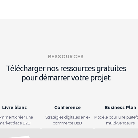
RESSOURCES
Télécharger nos ressources gratuites
pour démarrer votre projet
Livre blanc
Conférence
Business Plan
omment créer une
Stratégies digitales en e-
Modèle pour une plate
marketplace B2B
commerce B2B
multi-vendeurs