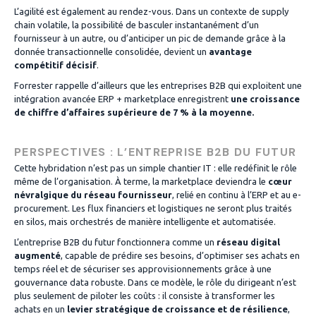
L’agilité est également au rendez-vous. Dans un contexte de supply
chain volatile, la possibilité de basculer instantanément d’un
fournisseur à un autre, ou d’anticiper un pic de demande grâce à la
donnée transactionnelle consolidée, devient un
avantage
compétitif décisif
.
Forrester rappelle d’ailleurs que les entreprises B2B qui exploitent une
intégration avancée ERP + marketplace enregistrent
une croissance
de chiffre d’affaires supérieure de 7 % à la moyenne.
PERSPECTIVES : L’ENTREPRISE B2B DU FUTUR
Cette hybridation n’est pas un simple chantier IT : elle redéfinit le rôle
même de l’organisation. À terme, la marketplace deviendra le
cœur
névralgique du réseau fournisseur
, relié en continu à l’ERP et au e-
procurement. Les flux financiers et logistiques ne seront plus traités
en silos, mais orchestrés de manière intelligente et automatisée.
L’entreprise B2B du futur fonctionnera comme un
réseau digital
augmenté
, capable de prédire ses besoins, d’optimiser ses achats en
temps réel et de sécuriser ses approvisionnements grâce à une
gouvernance data robuste. Dans ce modèle, le rôle du dirigeant n’est
plus seulement de piloter les coûts : il consiste à transformer les
achats en un
levier stratégique de croissance et de résilience
,